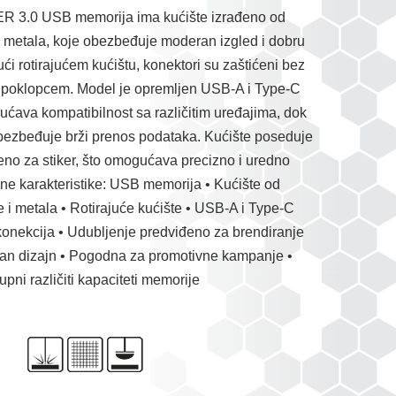
3.0 USB memorija ima kućište izrađeno od
i metala, koje obezbeđuje moderan izgled i dobru
jući rotirajućem kućištu, konektori su zaštićeni bez
 poklopcem. Model je opremljen USB-A i Type-C
ćava kompatibilnost sa različitim uređajima, dok
bezbeđuje brži prenos podataka. Kućište poseduje
eno za stiker, što omogućava precizno i uredno
čne karakteristike: USB memorija • Kućište od
e i metala • Rotirajuće kućište • USB-A i Type-C
konekcija • Udubljenje predviđeno za brendiranje
an dizajn • Pogodna za promotivne kampanje •
upni različiti kapaciteti memorije