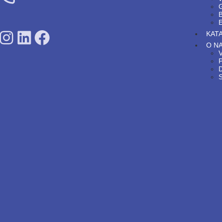
G
SDPS on Instagram
SDPS on Lunkedin
SDPS on Facebook
KAT
O N
V
P
S