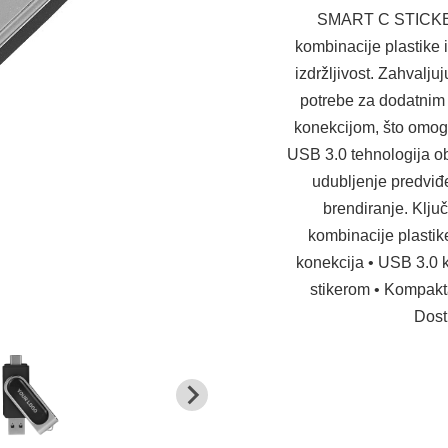
SMART C STICKER 
kombinacije plastike 
izdržljivost. Zahvalju
potrebe za dodatnim
konekcijom, što omogu
USB 3.0 tehnologija o
udubljenje predviđ
brendiranje. Klju
kombinacije plastik
konekcija • USB 3.0 
stikerom • Kompakt
Dost