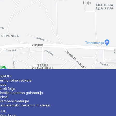
IZVODI
ermo rolne i etikete
Kese
treč folija
emija i papirna galanterija
ekstil
tampani materijal
ancelarijski i reklamni materijal
UGE
Web dizajn