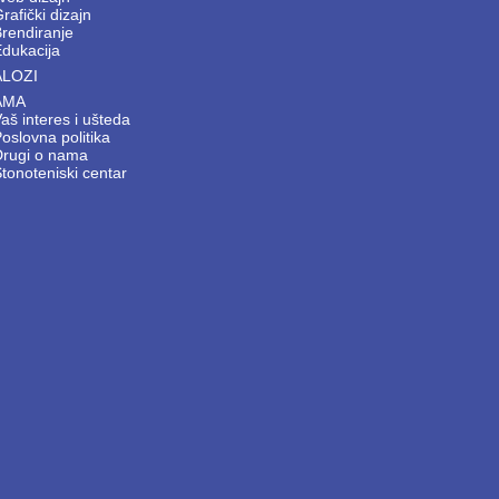
rafički dizajn
Brendiranje
Edukacija
ALOZI
AMA
aš interes i ušteda
oslovna politika
Drugi o nama
tonoteniski centar