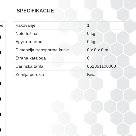
SPECIFIKACIJE
ec
Pakovanje
1
Neto težina
0 kg
Бруто тежина
0 kg
Dimenzija transportne kutije
0 x 0 x 0 m
Strana kataloga
0
Carinska tarifa
852351100000
Zemlja porekla
Kina