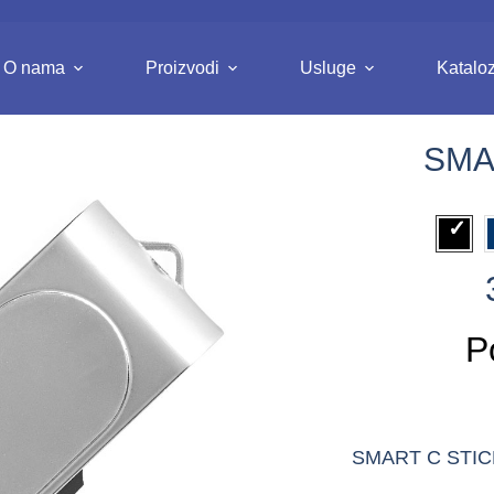
O nama
Proizvodi
Usluge
Kataloz
SMA
P
SMART C STICKE