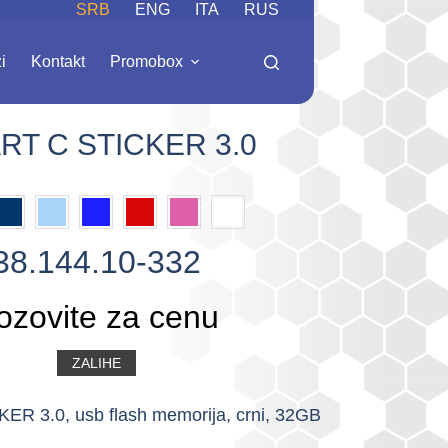
SRB
ENG
ITA
RUS
i
Kontakt
Promobox
RT C STICKER 3.0
38.144.10-332
ozovite za cenu
ZALIHE
R 3.0, usb flash memorija, crni, 32GB