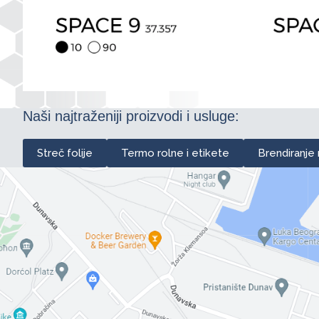
Naši najtraženiji proizvodi i usluge:
Streč folije
Termo rolne i etikete
Brendiranje