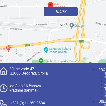
SDPS
Viline vode 47
PRO
11060 Beograd, Srbija
T
S
H
od 8 do 16 časova
T
(radnim danima)
Š
K
USL
+381 (0)11 260 3584