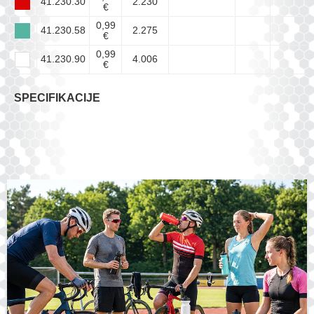
41.230.30
2.230
€
0,99
41.230.58
2.275
€
0,99
41.230.90
4.006
€
SPECIFIKACIJE