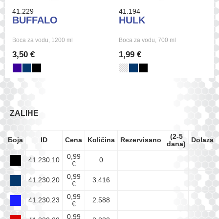
41.229
41.194
BUFFALO
HULK
Boca za vodu, 1200 ml
Boca za vodu, 700 ml
3,50 €
1,99 €
ZALIHE
(2-5
Боја
ID
Cena
Količina
Rezervisano
Dolazak
dana)
0,99
41.230.10
0
€
0,99
41.230.20
3.416
€
0,99
41.230.23
2.588
€
0,99