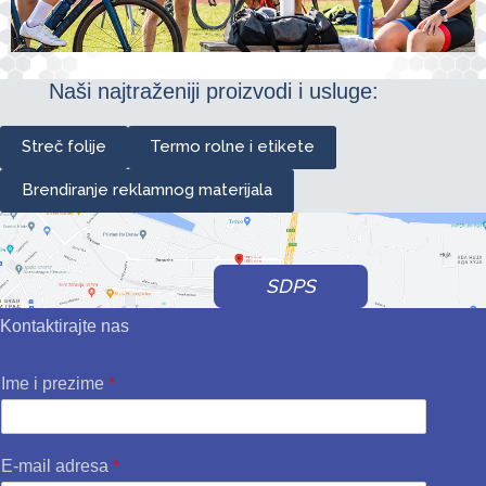
Naši najtraženiji proizvodi i usluge:
Streč folije
Termo rolne i etikete
Brendiranje reklamnog materijala
SDPS
Kontaktirajte nas
Ime i prezime
*
E-mail adresa
*