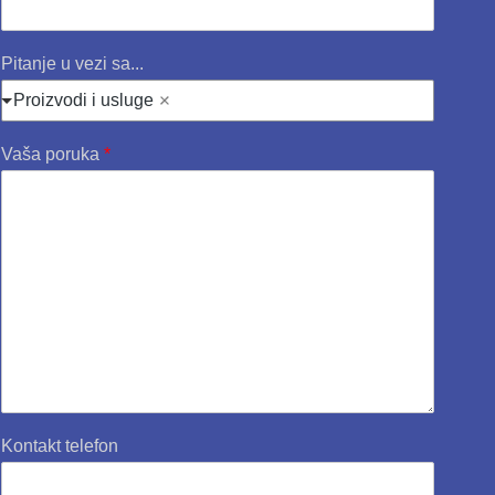
Pitanje u vezi sa...
Proizvodi i usluge
Vaša poruka
*
Kontakt telefon