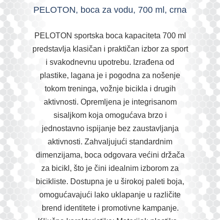
PELOTON, boca za vodu, 700 ml, crna
PELOTON sportska boca kapaciteta 700 ml
predstavlja klasičan i praktičan izbor za sport
i svakodnevnu upotrebu. Izrađena od
plastike, lagana je i pogodna za nošenje
tokom treninga, vožnje bicikla i drugih
aktivnosti. Opremljena je integrisanom
sisaljkom koja omogućava brzo i
jednostavno ispijanje bez zaustavljanja
aktivnosti. Zahvaljujući standardnim
dimenzijama, boca odgovara većini držača
za bicikl, što je čini idealnim izborom za
bicikliste. Dostupna je u širokoj paleti boja,
omogućavajući lako uklapanje u različite
brend identitete i promotivne kampanje.