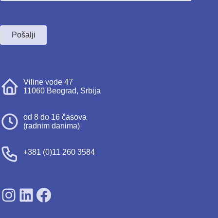
Pošalji
Viline vode 47
11060 Beograd, Srbija
od 8 do 16 časova
(radnim danima)
+381 (0)11 260 3584
SDPS on Instagram
SDPS on Lunkedin
SDPS on Facebook