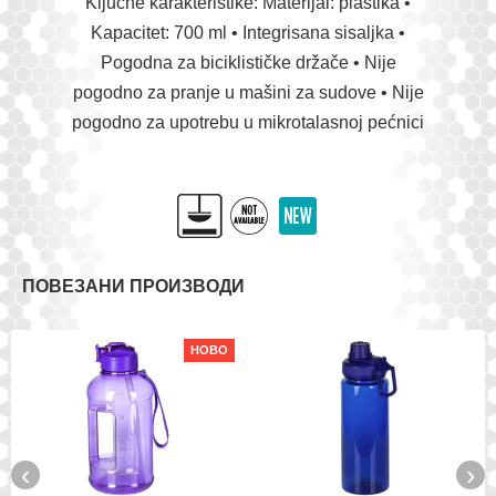
Ključne karakteristike: Materijal: plastika •
Kapacitet: 700 ml • Integrisana sisaljka •
Pogodna za biciklističke držače • Nije
pogodno za pranje u mašini za sudove • Nije
pogodno za upotrebu u mikrotalasnoj pećnici
ПОВЕЗАНИ ПРОИЗВОДИ
НОВО
‹
›