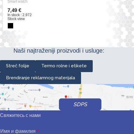
Smart watch
7,49 €
In stock : 2.972
Stock view
Naši najtraženiji proizvodi i usluge:
Streč folije
Termo rolne i etikete
Brendiranje reklamnog materijala
SDPS
Свяжитесь с нами
Имя и фамилия
*