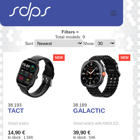
Перейти
к
сути
Filters
Total models: 9
Sort:
Show:
NEW
NEW
38.193
38.189
TACT
GALACTIC
Smart watch
Smart watch with AMOLED…
14,90 €
39,90 €
In stock : 1.566
In stock : 546