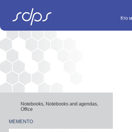
Перейти
к
сути
Кто 
Notebooks
,
Notebooks and agendas
,
Office
MEMENTO