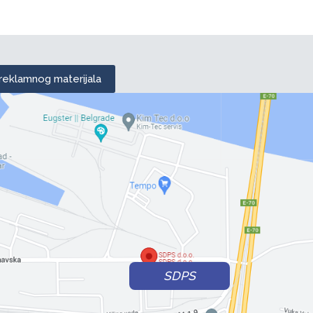
 reklamnog materijala
SDPS