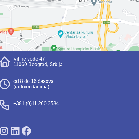
Viline vode 47
11060 Beograd, Srbija
od 8 do 16 časova
(radnim danima)
+381 (0)11 260 3584
SDPS on Instagram
SDPS on Lunkedin
SDPS on Facebook