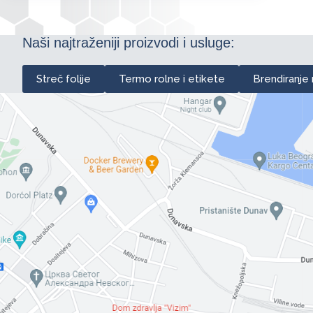
Naši najtraženiji proizvodi i usluge:
Streč folije
Termo rolne i etikete
Brendiranje