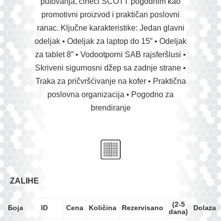
putovanja, čineći SCOTT pogodnim kao
promotivni proizvod i praktičan poslovni
ranac. Ključne karakteristike: Jedan glavni
odeljak • Odeljak za laptop do 15” • Odeljak
za tablet 8” • Vodootporni SAB rajsferšlusi •
Skriveni sigurnosni džep sa zadnje strane •
Traka za pričvršćivanje na kofer • Praktična
poslovna organizacija • Pogodno za
brendiranje
ZALIHE
(2-5
Боја
ID
Cena
Količina
Rezervisano
Dolazak
dana)