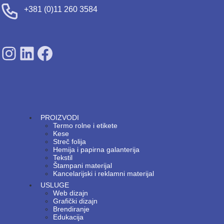
+381 (0)11 260 3584
SDPS on Instagram
SDPS on Lunkedin
SDPS on Facebook
PROIZVODI
Termo rolne i etikete
Kese
Streč folija
Hemija i papirna galanterija
Tekstil
Štampani materijal
Kancelarijski i reklamni materijal
USLUGE
Web dizajn
Grafički dizajn
Brendiranje
Edukacija