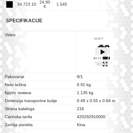
24,90
34.723.10
1.545
€
SPECIFIKACIJE
Video
Pakovanje
8/1
Neto težina
0.91 kg
Бруто тежина
1.135 kg
Dimenzija transportne kutije
0.49 x 0.55 x 0.64 m
Strana kataloga
216
Carinska tarifa
420292910000
Zemlja porekla
Kina