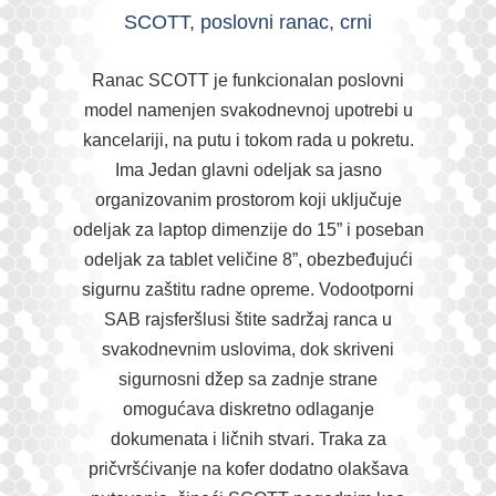
SCOTT, poslovni ranac, crni
Ranac SCOTT je funkcionalan poslovni
model namenjen svakodnevnoj upotrebi u
kancelariji, na putu i tokom rada u pokretu.
Ima Jedan glavni odeljak sa jasno
organizovanim prostorom koji uključuje
odeljak za laptop dimenzije do 15” i poseban
odeljak za tablet veličine 8”, obezbeđujući
sigurnu zaštitu radne opreme. Vodootporni
SAB rajsferšlusi štite sadržaj ranca u
svakodnevnim uslovima, dok skriveni
sigurnosni džep sa zadnje strane
omogućava diskretno odlaganje
dokumenata i ličnih stvari. Traka za
pričvršćivanje na kofer dodatno olakšava