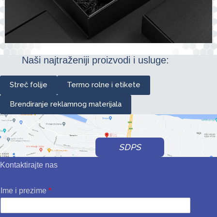
Naši najtraženiji proizvodi i usluge:
Streč folije
Termo rolne i etikete
Brendiranje reklamnog materijala
SDPS
Kontaktirajte nas
Ime i prezime
*