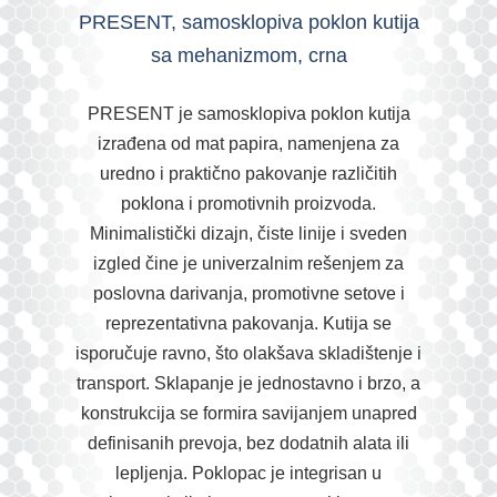
PRESENT, samosklopiva poklon kutija
sa mehanizmom, crna
PRESENT je samosklopiva poklon kutija
izrađena od mat papira, namenjena za
uredno i praktično pakovanje različitih
poklona i promotivnih proizvoda.
Minimalistički dizajn, čiste linije i sveden
izgled čine je univerzalnim rešenjem za
poslovna darivanja, promotivne setove i
reprezentativna pakovanja. Kutija se
isporučuje ravno, što olakšava skladištenje i
transport. Sklapanje je jednostavno i brzo, a
konstrukcija se formira savijanjem unapred
definisanih prevoja, bez dodatnih alata ili
lepljenja. Poklopac je integrisan u