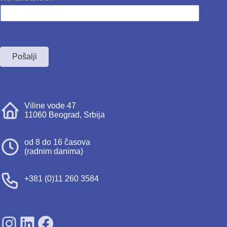
Pošalji
Viline vode 47
11060 Beograd, Srbija
od 8 do 16 časova
(radnim danima)
+381 (0)11 260 3584
SDPS on Instagram
SDPS on Lunkedin
SDPS on Facebook