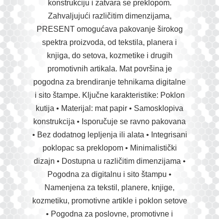
konstrukciju i zatvara se preklopom.
Zahvaljujući različitim dimenzijama,
PRESENT omogućava pakovanje širokog
spektra proizvoda, od tekstila, planera i
knjiga, do setova, kozmetike i drugih
promotivnih artikala. Mat površina je
pogodna za brendiranje tehnikama digitalne
i sito štampe. Ključne karakteristike: Poklon
kutija • Materijal: mat papir • Samosklopiva
konstrukcija • Isporučuje se ravno pakovana
• Bez dodatnog lepljenja ili alata • Integrisani
poklopac sa preklopom • Minimalistički
dizajn • Dostupna u različitim dimenzijama •
Pogodna za digitalnu i sito štampu •
Namenjena za tekstil, planere, knjige,
kozmetiku, promotivne artikle i poklon setove
• Pogodna za poslovne, promotivne i