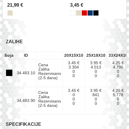
21,99 €
3,45 €
ZALIHE
Боја
ID
20X15X10
25X18X10
33X24X10
3.45 €
3.95 €
4.25 €
Cena
3.304
4.013
4.796
Zaliha
0
0
0
34.483.10
Rezervisano
0
0
0
(2-5 dana)
3.45 €
3.95 €
4.25 €
Cena
0
841
5.778
Zaliha
0
0
0
34.483.90
Rezervisano
0
0
0
(2-5 dana)
SPECIFIKACIJE