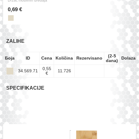
Držač mobilnih uređaja
0,69 €
ZALIHE
(2-5
Боја
ID
Cena
Količina
Rezervisano
Dolazak
dana)
0,55
34.569.71
11.726
€
SPECIFIKACIJE