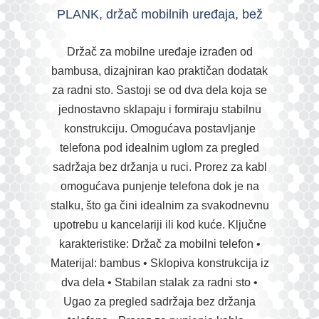
PLANK, držač mobilnih uređaja, bež
Držač za mobilne uređaje izrađen od
bambusa, dizajniran kao praktičan dodatak
za radni sto. Sastoji se od dva dela koja se
jednostavno sklapaju i formiraju stabilnu
konstrukciju. Omogućava postavljanje
telefona pod idealnim uglom za pregled
sadržaja bez držanja u ruci. Prorez za kabl
omogućava punjenje telefona dok je na
stalku, što ga čini idealnim za svakodnevnu
upotrebu u kancelariji ili kod kuće. Ključne
karakteristike: Držač za mobilni telefon •
Materijal: bambus • Sklopiva konstrukcija iz
dva dela • Stabilan stalak za radni sto •
Ugao za pregled sadržaja bez držanja