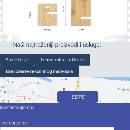
Naši najtraženiji proizvodi i usluge:
Streč folije
Termo rolne i etikete
Brendiranje reklamnog materijala
SDPS
Kontaktirajte nas
Ime i prezime
*