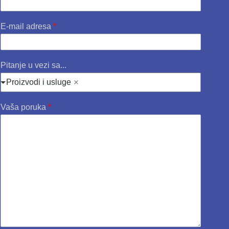
E-mail adresa
*
Pitanje u vezi sa...
Proizvodi i usluge
Vaša poruka
*