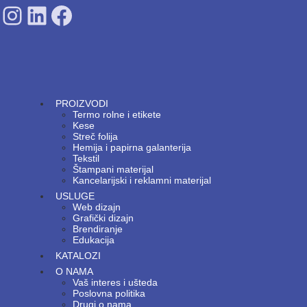
SDPS on Instagram
SDPS on Lunkedin
SDPS on Facebook
PROIZVODI
Termo rolne i etikete
Kese
Streč folija
Hemija i papirna galanterija
Tekstil
Štampani materijal
Kancelarijski i reklamni materijal
USLUGE
Web dizajn
Grafički dizajn
Brendiranje
Edukacija
KATALOZI
O NAMA
Vaš interes i ušteda
Poslovna politika
Drugi o nama