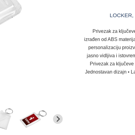
LOCKER, pr
Privezak za ključev
izrađen od ABS materija
personalizaciju proiz
jasno vidljiva i istovr
Privezak za ključeve 
Jednostavan dizajn • L