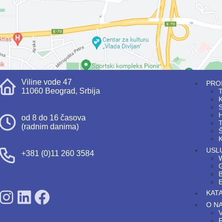
Viline vode 47
PRO
11060 Beograd, Srbija
T
S
H
od 8 do 16 časova
T
(radnim danima)
Š
K
USL
+381 (0)11 260 3584
G
SDPS on Instagram
SDPS on Lunkedin
SDPS on Facebook
KAT
O N
V
P