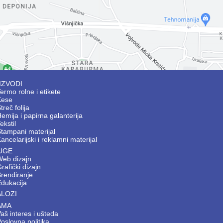
IZVODI
ermo rolne i etikete
Kese
treč folija
emija i papirna galanterija
ekstil
tampani materijal
ancelarijski i reklamni materijal
UGE
Web dizajn
rafički dizajn
Brendiranje
Edukacija
ALOZI
AMA
aš interes i ušteda
oslovna politika