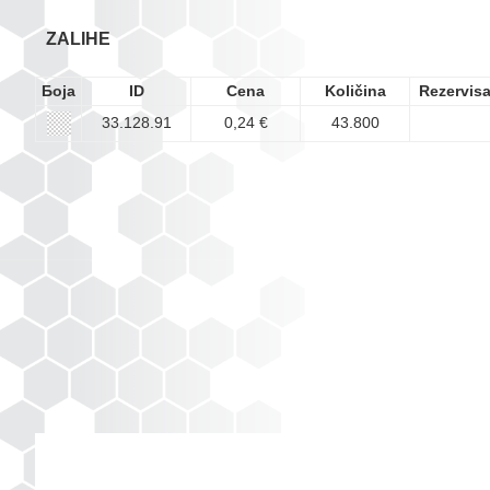
ZALIHE
Боја
ID
Cena
Količina
Rezervis
33.128.91
0,24 €
43.800