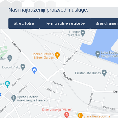
Naši najtraženiji proizvodi i usluge:
Streč folije
Termo rolne i etikete
Brendiranje