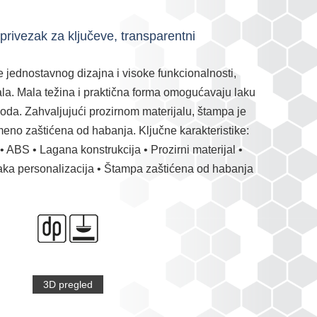
ivezak za ključeve, transparentni
e jednostavnog dizajna i visoke funkcionalnosti,
la. Mala težina i praktična forma omogućavaju laku
voda. Zahvaljujući prozirnom materijalu, štampa je
emeno zaštićena od habanja. Ključne karakteristike:
• ABS • Lagana konstrukcija • Prozirni materijal •
aka personalizacija • Štampa zaštićena od habanja
3D pregled