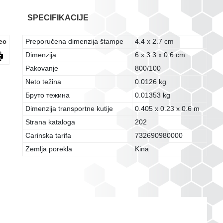
SPECIFIKACIJE
ec
Preporučena dimenzija štampe
4.4 x 2.7 cm
Dimenzija
6 x 3.3 x 0.6 cm
Pakovanje
800/100
Neto težina
0.0126 kg
Бруто тежина
0.01353 kg
Dimenzija transportne kutije
0.405 x 0.23 x 0.6 m
Strana kataloga
202
Carinska tarifa
732690980000
Zemlja porekla
Kina