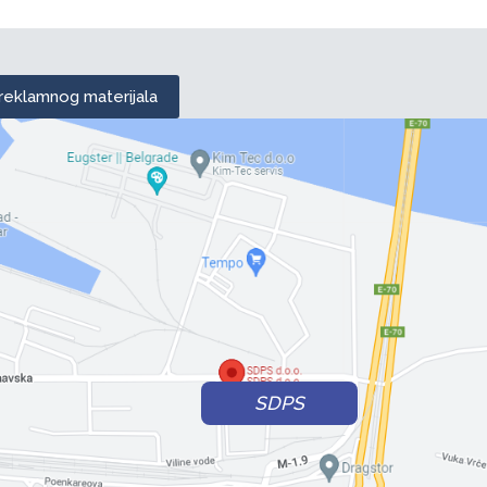
 reklamnog materijala
SDPS