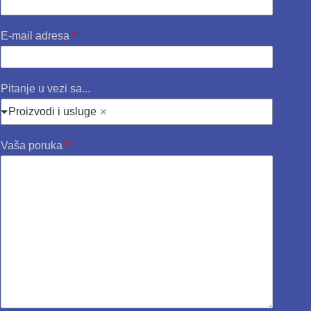
E-mail adresa
*
Pitanje u vezi sa...
Proizvodi i usluge
Vaša poruka
*