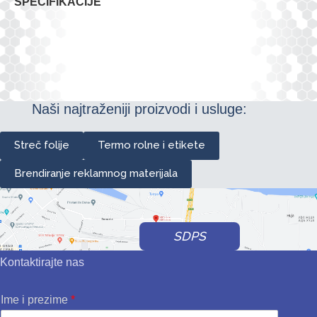
SPECIFIKACIJE
Naši najtraženiji proizvodi i usluge:
Streč folije
Termo rolne i etikete
Brendiranje reklamnog materijala
SDPS
Kontaktirajte nas
Ime i prezime
*