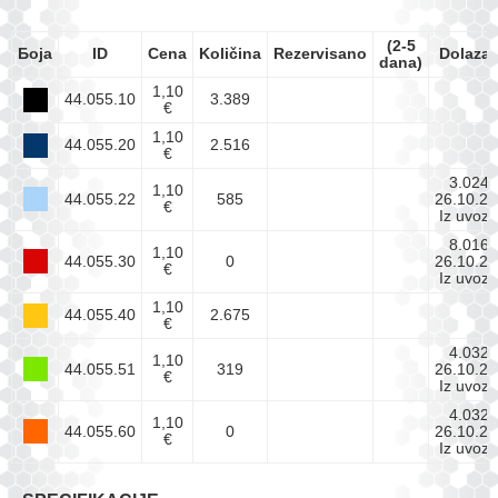
(2-5
Боја
ID
Cena
Količina
Rezervisano
Dolaza
dana)
1,10
44.055.10
3.389
€
1,10
44.055.20
2.516
€
3.024
1,10
44.055.22
585
26.10.26
€
Iz uvoza
8.016
1,10
44.055.30
0
26.10.26
€
Iz uvoza
1,10
44.055.40
2.675
€
4.032
1,10
44.055.51
319
26.10.26
€
Iz uvoza
4.032
1,10
44.055.60
0
26.10.26
€
Iz uvoza