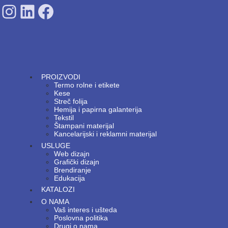
SDPS on Instagram
SDPS on Lunkedin
SDPS on Facebook
PROIZVODI
Termo rolne i etikete
Kese
Streč folija
Hemija i papirna galanterija
Tekstil
Štampani materijal
Kancelarijski i reklamni materijal
USLUGE
Web dizajn
Grafički dizajn
Brendiranje
Edukacija
KATALOZI
O NAMA
Vaš interes i ušteda
Poslovna politika
Drugi o nama