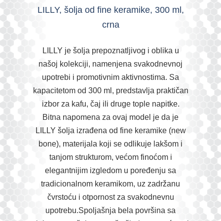
LILLY, šolja od fine keramike, 300 ml,
crna
LILLY je šolja prepoznatljivog i oblika u
našoj kolekciji, namenjena svakodnevnoj
upotrebi i promotivnim aktivnostima. Sa
kapacitetom od 300 ml, predstavlja praktičan
izbor za kafu, čaj ili druge tople napitke.
Bitna napomena za ovaj model je da je
LILLY šolja izrađena od fine keramike (new
bone), materijala koji se odlikuje lakšom i
tanjom strukturom, većom finoćom i
elegantnijim izgledom u poređenju sa
tradicionalnom keramikom, uz zadržanu
čvrstoću i otpornost za svakodnevnu
upotrebu.Spoljašnja bela površina sa