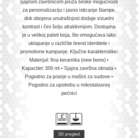
sjajnom završnicom pruža široke mogućnosti
za personalizaciju i jasno isticanje štampe,
dok obojena unutrašnjost dodaje vizuelni
kontrast i čini šolju atraktivnijom. Dostupna
je u velikoj paleti boja, što omogućava lako
uklapanje u različite brend identitete i
promotivne kampanje. Ključne karakteristike:
Materijal: fina keramika (new bone) •
Kapacitet: 300 ml • Sjajna završna obrada •
Pogodno za pranje u mašini za sudove •
Pogodno za upotrebu u mikrotalasnoj
pećnici
3D pregled