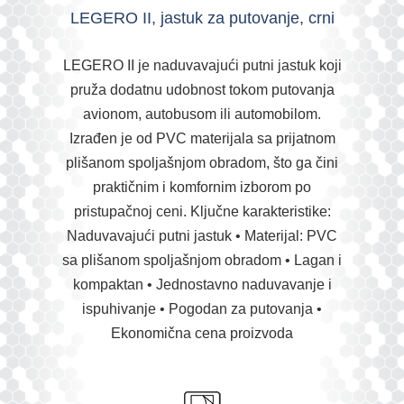
LEGERO II, jastuk za putovanje, crni
LEGERO II je naduvavajući putni jastuk koji
pruža dodatnu udobnost tokom putovanja
avionom, autobusom ili automobilom.
Izrađen je od PVC materijala sa prijatnom
plišanom spoljašnjom obradom, što ga čini
praktičnim i komfornim izborom po
pristupačnoj ceni. Ključne karakteristike:
Naduvavajući putni jastuk • Materijal: PVC
sa plišanom spoljašnjom obradom • Lagan i
kompaktan • Jednostavno naduvavanje i
ispuhivanje • Pogodan za putovanja •
Ekonomična cena proizvoda