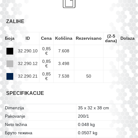
ZALIHE
(2-5
Боја
ID
Cena
Količina
Rezervisano
Dolazak
dana)
0,85
32.290.10
7.608
€
0,85
32.290.12
3.498
€
0,85
32.290.21
7.538
50
€
SPECIFIKACIJE
Dimenzija
35 x 32 x 38 cm
Pakovanje
200/1
Neto težina
0.048 kg
Бруто тежина
0.0507 kg