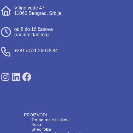
Viline vode 47
11060 Beograd, Srbija
od 8 do 16 časova
(radnim danima)
+381 (0)11 260 3584
SDPS on Instagram
SDPS on Lunkedin
SDPS on Facebook
PROIZVODI
Termo rolne i etikete
Kese
Streč folija