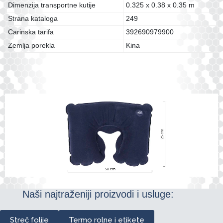
Dimenzija transportne kutije
0.325 x 0.38 x 0.35 m
Strana kataloga
249
Carinska tarifa
392690979900
Zemlja porekla
Kina
Naši najtraženiji proizvodi i usluge:
Streč folije
Termo rolne i etikete