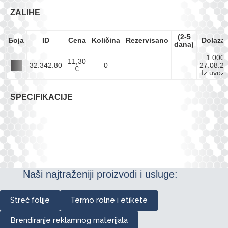
ZALIHE
(2-5
Боја
ID
Cena
Količina
Rezervisano
Dolaza
dana)
1.000
11,30
32.342.80
0
27.08.26
€
Iz uvoz
SPECIFIKACIJE
Naši najtraženiji proizvodi i usluge:
Streč folije
Termo rolne i etikete
Brendiranje reklamnog materijala