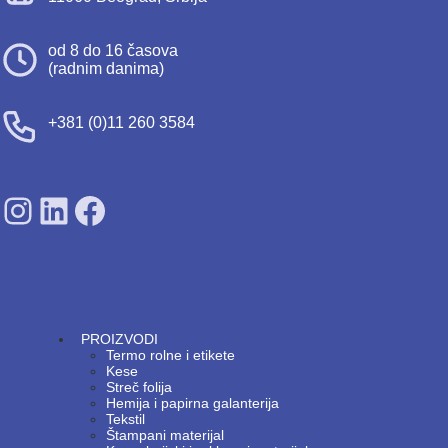
od 8 do 16 časova
(radnim danima)
+381 (0)11 260 3584
SDPS on Instagram
SDPS on Lunkedin
SDPS on Facebook
PROIZVODI
Termo rolne i etikete
Kese
Streč folija
Hemija i papirna galanterija
Tekstil
Štampani materijal