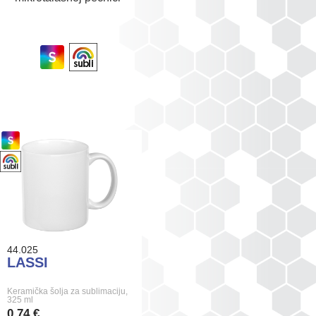
44.025
LASSI
Keramička šolja za sublimaciju,
325 ml
0,74 €