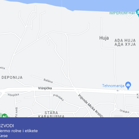
IZVODI
ermo rolne i etikete
Kese