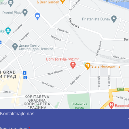
Kontaktirajte nas
Ime i prezime
*