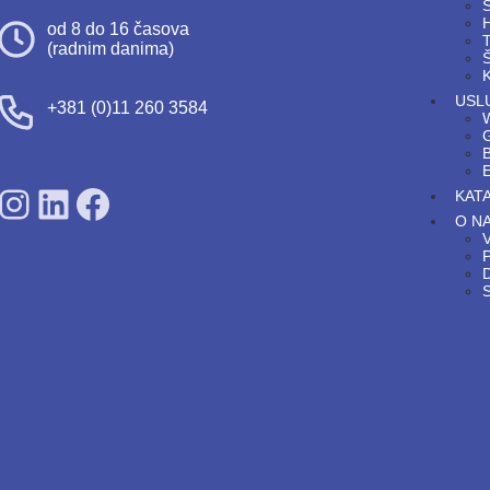
S
H
od 8 do 16 časova
T
(radnim danima)
Š
K
USL
+381 (0)11 260 3584
G
SDPS on Instagram
SDPS on Lunkedin
SDPS on Facebook
KAT
O N
V
P
S