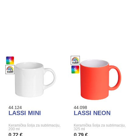
44.124
44.098
LASSI MINI
LASSI NEON
Keramička šolja za sublimaciju,
Keramička šolja za sublimaciju,
200 ml
325 ml
0,72 €
0,79 €