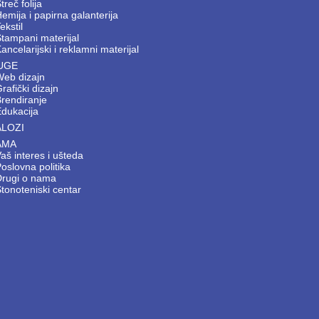
treč folija
emija i papirna galanterija
ekstil
tampani materijal
ancelarijski i reklamni materijal
UGE
Web dizajn
rafički dizajn
Brendiranje
Edukacija
ALOZI
AMA
aš interes i ušteda
oslovna politika
Drugi o nama
tonoteniski centar