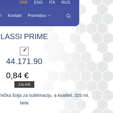
SRB
ENG
ITA
RUS
i
Kontakt
Promobox
LASSI PRIME
44.171.90
0,84 €
ZALIHE
ka šolja za sublimaciju, a kvalitet, 325 ml,
bela