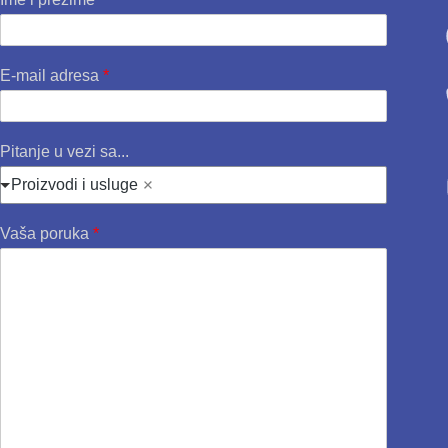
E-mail adresa
*
Pitanje u vezi sa...
Proizvodi i usluge
Vaša poruka
*