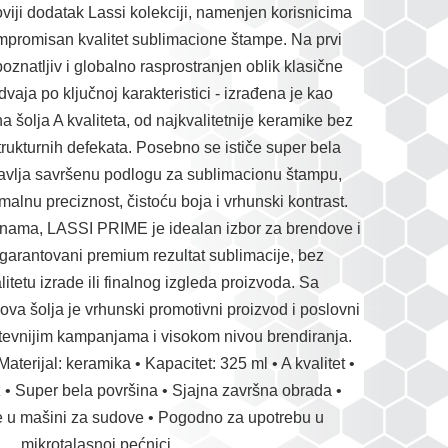
iji dodatak Lassi kolekciji, namenjen korisnicima
mpromisan kvalitet sublimacione štampe. Na prvi
znatljiv i globalno rasprostranjen oblik klasične
zdvaja po ključnoj karakteristici - izrađena je kao
 šolja A kvaliteta, od najkvalitetnije keramike bez
 strukturnih defekata. Posebno se ističe super bela
tavlja savršenu podlogu za sublimacionu štampu,
lnu preciznost, čistoću boja i vrhunski kontrast.
inama, LASSI PRIME je idealan izbor za brendove i
e garantovani premium rezultat sublimacije, bez
tetu izrade ili finalnog izgleda proizvoda. Sa
ova šolja je vrhunski promotivni proizvod i poslovni
evnijim kampanjama i visokom nivou brendiranja.
Materijal: keramika • Kapacitet: 325 ml • A kvalitet •
• Super bela površina • Sjajna završna obrada •
 u mašini za sudove • Pogodno za upotrebu u
mikrotalasnoj pećnici