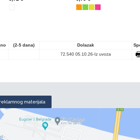
ano
(2-5 dana)
Dolazak
Sp
72.540
05.10.26-Iz uvoza
 reklamnog materijala