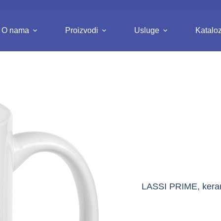
O nama
Proizvodi
Usluge
Kataloz
LASSI PRIME, keramič