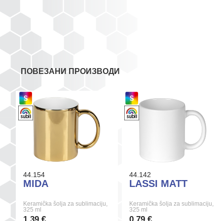
ПОВЕЗАНИ ПРОИЗВОДИ
44.154
44.142
MIDA
LASSI MATT
Keramička šolja za sublimaciju,
Keramička šolja za sublimaciju,
325 ml
325 ml
1,39 €
0,79 €