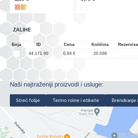
ZALIHE
Боја
ID
Cena
Količina
Rezervis
44.171.90
0,84 €
20.598
Naši najtraženiji proizvodi i usluge:
Streč folije
Termo rolne i etikete
Brendiranje