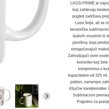
LASSI PRIME je najnov
koji zahtevaju besko
pogled zadržava prepo
Lassi šolje, ali se i
keramička sublimaciona
ikakvih vizuelnih ili
površina, koja preds
omogućavajući maksima
Zahvaljujući ovim osob
korisnike koji žel
kompromisa u kvali
kapacitetom od 325 ml, 
poklon, namenjen zaht
Ključne karakteristike: 
Sublimacioni premaz 
Pogodno za pranje