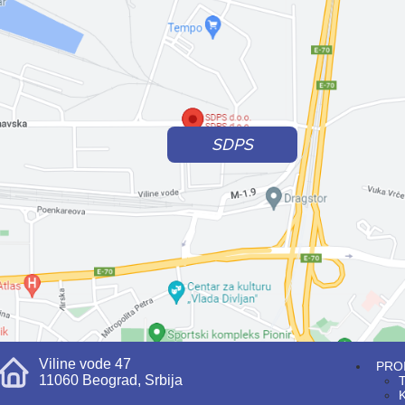
SDPS
Viline vode 47
PRO
11060 Beograd, Srbija
T