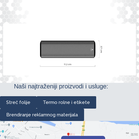
Naši najtraženiji proizvodi i usluge:
Streč folije
Termo rolne i etikete
Brendiranje reklamnog materijala