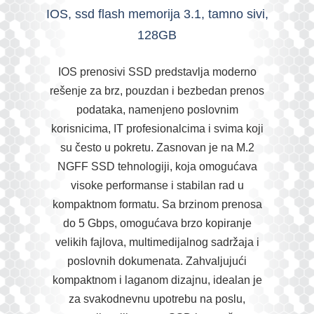
IOS, ssd flash memorija 3.1, tamno sivi,
128GB
IOS prenosivi SSD predstavlja moderno
rešenje za brz, pouzdan i bezbedan prenos
podataka, namenjeno poslovnim
korisnicima, IT profesionalcima i svima koji
su često u pokretu. Zasnovan je na M.2
NGFF SSD tehnologiji, koja omogućava
visoke performanse i stabilan rad u
kompaktnom formatu. Sa brzinom prenosa
do 5 Gbps, omogućava brzo kopiranje
velikih fajlova, multimedijalnog sadržaja i
poslovnih dokumenata. Zahvaljujući
kompaktnom i laganom dizajnu, idealan je
za svakodnevnu upotrebu na poslu,