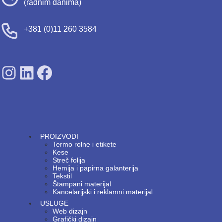
(radnim danima)
+381 (0)11 260 3584
SDPS on Instagram
SDPS on Lunkedin
SDPS on Facebook
PROIZVODI
Termo rolne i etikete
Kese
Streč folija
Hemija i papirna galanterija
Tekstil
Štampani materijal
Kancelarijski i reklamni materijal
USLUGE
Web dizajn
Grafički dizajn