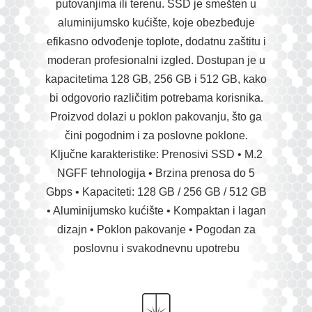
putovanjima ili terenu. SSD je smešten u
aluminijumsko kućište, koje obezbeđuje
efikasno odvođenje toplote, dodatnu zaštitu i
moderan profesionalni izgled. Dostupan je u
kapacitetima 128 GB, 256 GB i 512 GB, kako
bi odgovorio različitim potrebama korisnika.
Proizvod dolazi u poklon pakovanju, što ga
čini pogodnim i za poslovne poklone.
Ključne karakteristike: Prenosivi SSD • M.2
NGFF tehnologija • Brzina prenosa do 5
Gbps • Kapaciteti: 128 GB / 256 GB / 512 GB
• Aluminijumsko kućište • Kompaktan i lagan
dizajn • Poklon pakovanje • Pogodan za
poslovnu i svakodnevnu upotrebu