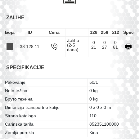
ZALIHE
Боја
ID
Cena
128
256
512
Spec
Zaliha
0
0
0
(2-5
38.128.11
21
27
61
dana)
SPECIFIKACIJE
Pakovanje
50/1
Neto težina
0 kg
Бруто тежина
0 kg
Dimenzija transportne kutije
0 x 0 x 0 m
Strana kataloga
110
Carinska tarifa
852351100000
Zemlja porekla
Kina