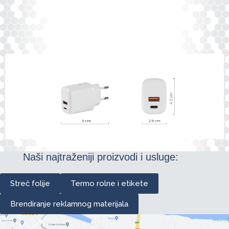
Naši najtraženiji proizvodi i usluge:
Streč folije
Termo rolne i etikete
Brendiranje reklamnog materijala