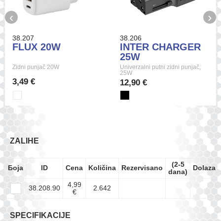
‹
›
38.207
38.206
FLUX 20W
INTER CHARGER
25W
Zidni punjač 20W
Univerzalni putni zidni punjač,
25W
3,49 €
12,90 €
ZALIHE
(2-5
Боја
ID
Cena
Količina
Rezervisano
Dolazak
dana)
4,99
38.208.90
2.642
€
SPECIFIKACIJE