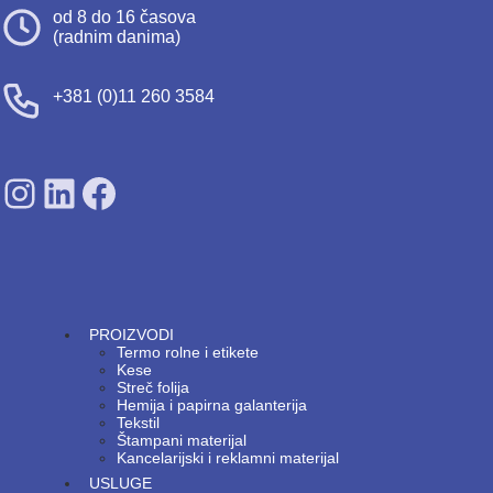
od 8 do 16 časova
(radnim danima)
+381 (0)11 260 3584
SDPS on Instagram
SDPS on Lunkedin
SDPS on Facebook
PROIZVODI
Termo rolne i etikete
Kese
Streč folija
Hemija i papirna galanterija
Tekstil
Štampani materijal
Kancelarijski i reklamni materijal
USLUGE