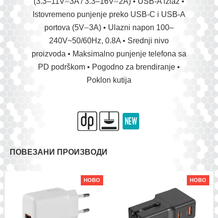
(3.3–11V⎓3A / 3.3–16V⎓2A) • USB-A izlaz •
Istovremeno punjenje preko USB-C i USB-A
portova (5V⎓3A) • Ulazni napon 100–
240V~50/60Hz, 0.8A • Srednji nivo
proizvoda • Maksimalno punjenje telefona sa
PD podrškom • Pogodno za brendiranje •
Poklon kutija
ПОВЕЗАНИ ПРОИЗВОДИ
НОВО
НОВО