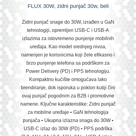
FLUX 30W, zidni punjač 30w, beli
Zidni punjač snage do 30W, izrađen u GaN
tehnologiji, opremljen USB-C i USB-A
izlazima za istovremeno punjenje mobilnih
uređaja. Kao model srednjeg nivoa,
namenjen je korisnicima koji žele efikasno i
brzo punjenje telefona sa podrškom za
Power Delivery (PD) i PPS tehnologiju.
Kompaktno kućište omogućava lako
brendiranje, dok isporuka u poklon kutiji čini
ovaj punjač pogodnim za B2B i promotivne
namene. Ključne karakteristike: Zidni punjač
za mobilne uređaje • GaN tehnologija
punjača • Ukupna izlazna snaga do 30W •
USB-C izlaz do 30W (PD) • PPS podrška