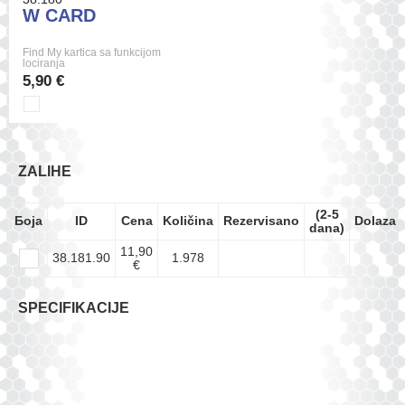
W CARD
Find My kartica sa funkcijom
lociranja
5,90 €
ZALIHE
(2-5
Боја
ID
Cena
Količina
Rezervisano
Dolazak
dana)
11,90
38.181.90
1.978
€
SPECIFIKACIJE