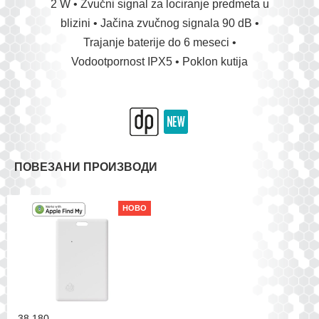
2 W • Zvučni signal za lociranje predmeta u
blizini • Jačina zvučnog signala 90 dB •
Trajanje baterije do 6 meseci •
Vodootpornost IPX5 • Poklon kutija
ПОВЕЗАНИ ПРОИЗВОДИ
НОВО
38.180