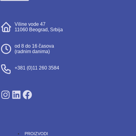
Viline vode 47
11060 Beograd, Srbija
od 8 do 16 časova
(radnim danima)
+381 (0)11 260 3584
SDPS on Instagram
SDPS on Lunkedin
SDPS on Facebook
PROIZVODI