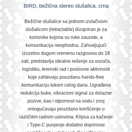
BIRD, bežična stereo slušalica, crna
Bežične slušalice sa jednom izvlačivom
slušalicom (retractable) dizajniran je za
korisnike kojima su ruke zauzete, a
komunikacija neophodna. Zahvaljujući
izuzetno dugom vremenu razgovora do 18
sati, predstavlja idealno rešenje za vozače,
logistiku, terenski rad i poslovne aktivnosti
koje zahtevaju pouzdanu hands-free
komunikaciju tokom celog dana. Ugrađena
redukcija buke, vibracioni signal za dolazne
pozive, kao i otpornost na vodu i znoj
omogućavaju pouzdano korišćenje u
različitim radnim uslovima. Klipsa za kačenje
i Type-C punjenje dodatno doprinose