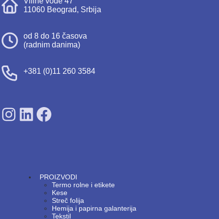
Viline vode 47
11060 Beograd, Srbija
od 8 do 16 časova
(radnim danima)
+381 (0)11 260 3584
SDPS on Instagram
SDPS on Lunkedin
SDPS on Facebook
PROIZVODI
Termo rolne i etikete
Kese
Streč folija
Hemija i papirna galanterija
Tekstil