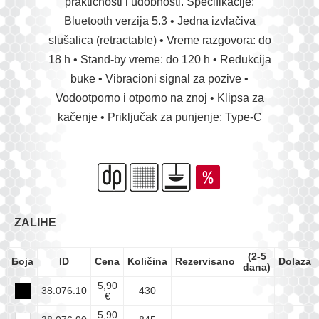
praktičnosti i udobnosti. Specifikacije:
Bluetooth verzija 5.3 • Jedna izvlačiva
slušalica (retractable) • Vreme razgovora: do
18 h • Stand-by vreme: do 120 h • Redukcija
buke • Vibracioni signal za pozive •
Vodootporno i otporno na znoj • Klipsa za
kačenje • Priključak za punjenje: Type-C
ZALIHE
(2-5
Боја
ID
Cena
Količina
Rezervisano
Dolazak
dana)
5,90
38.076.10
430
€
5,90