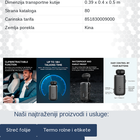
Dimenzija transportne kutije
0.39 x 0.4 x 0.5 m
Strana kataloga
80
Carinska tarifa
851830009000
Zemlja porekla
Kina
Naši najtraženiji proizvodi i usluge:
Streč folije
Termo rolne i etikete