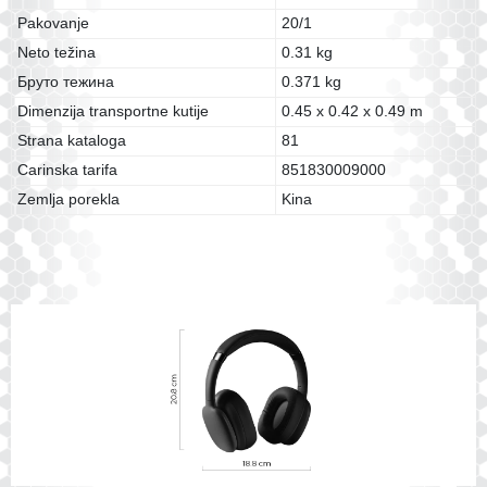
Pakovanje
20/1
Neto težina
0.31 kg
Бруто тежина
0.371 kg
Dimenzija transportne kutije
0.45 x 0.42 x 0.49 m
Strana kataloga
81
Carinska tarifa
851830009000
Zemlja porekla
Kina