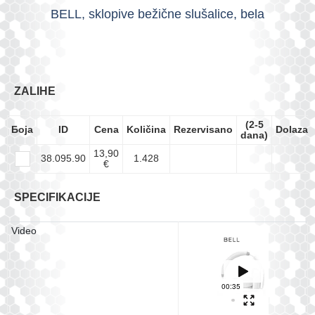
BELL, sklopive bežične slušalice, bela
ZALIHE
(2-5
Боја
ID
Cena
Količina
Rezervisano
Dolazak
dana)
13,90
38.095.90
1.428
€
SPECIFIKACIJE
Video