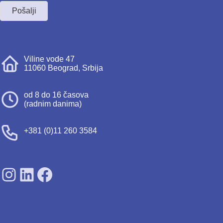
Pošalji
Viline vode 47
11060 Beograd, Srbija
od 8 do 16 časova
(radnim danima)
+381 (0)11 260 3584
SDPS on Instagram
SDPS on Lunkedin
SDPS on Facebook