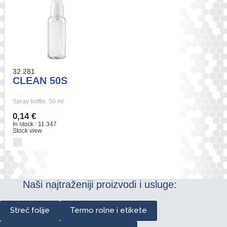
32.281
CLEAN 50S
Spray bottle, 50 ml
0,14 €
In stock : 11.347
Stock view
Naši najtraženiji proizvodi i usluge:
Streč folije
Termo rolne i etikete