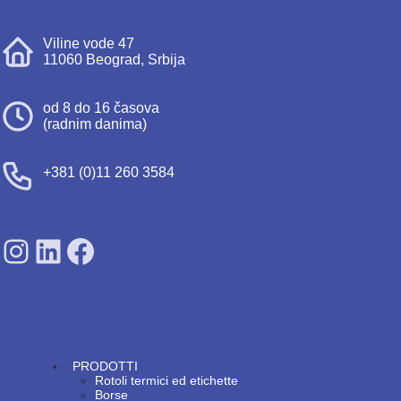
Viline vode 47
11060 Beograd, Srbija
od 8 do 16 časova
(radnim danima)
+381 (0)11 260 3584
SDPS on Instagram
SDPS on Lunkedin
SDPS on Facebook
PRODOTTI
Rotoli termici ed etichette
Borse