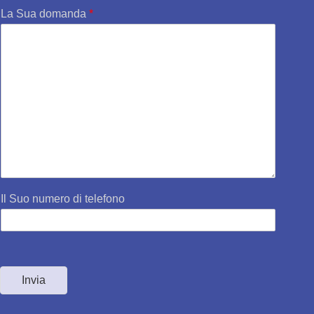
La Sua domanda
*
Il Suo numero di telefono
Invia